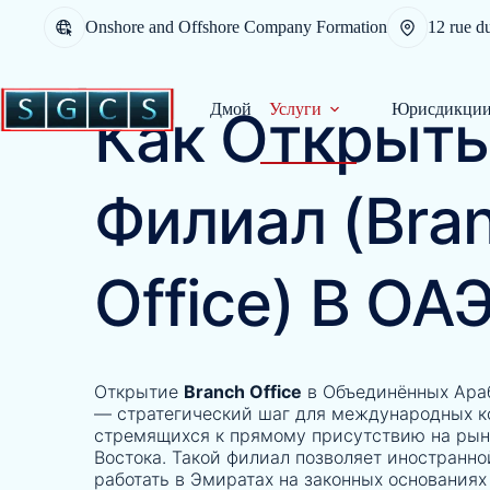
Onshore and Offshore Company Formation
12 rue d
Дмой
Услуги
Юрисдикци
Как Открыть
Филиал (Bra
Office) В ОА
Открытие
Branch Office
в Объединённых Ара
— стратегический шаг для международных к
стремящихся к прямому присутствию на рын
Востока. Такой филиал позволяет иностранн
работать в Эмиратах на законных основаниях