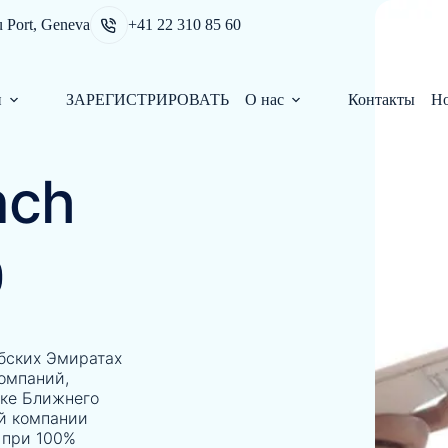
u Port, Geneva
+41 22 310 85 60
и
ЗАРЕГИСТРИРОВАТЬ
О нас
Контакты
Н
nch
Э
бских Эмиратах
омпаний,
ке Ближнего
ой компании
 при 100%