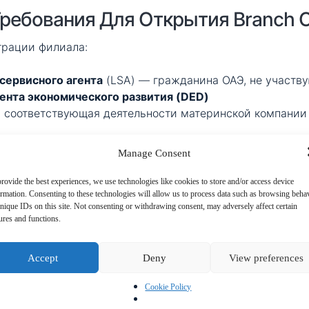
ебования Для Открытия Branch Of
трации филиала:
сервисного агента
(LSA) — гражданина ОАЭ, не участву
нта экономического развития (DED)
 соответствующая деятельности материнской компании
ы от материнской компании (решение совета, устав и т
Manage Consent
rovide the best experiences, we use technologies like cookies to store and/or access device
ormation. Consenting to these technologies will allow us to process data such as browsing beha
nique IDs on this site. Not consenting or withdrawing consent, may adversely affect certain
ures and functions.
тапы Открытия Branch Office В О
Accept
Deny
View preferences
Cookie Policy