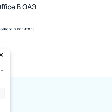
fice В ОАЭ
ющего в капитале
.д.)
vior
АЭ