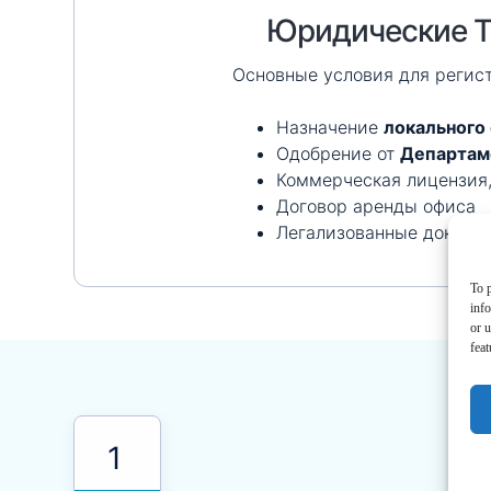
Юридические Тр
Основные условия для регис
Назначение
локального 
Одобрение от
Департаме
Коммерческая лицензия,
Договор аренды офиса
Легализованные документ
To p
inf
or u
feat
Э
1