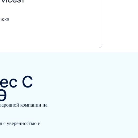
ржка
ес С
Э
народной компании на
л с уверенностью и