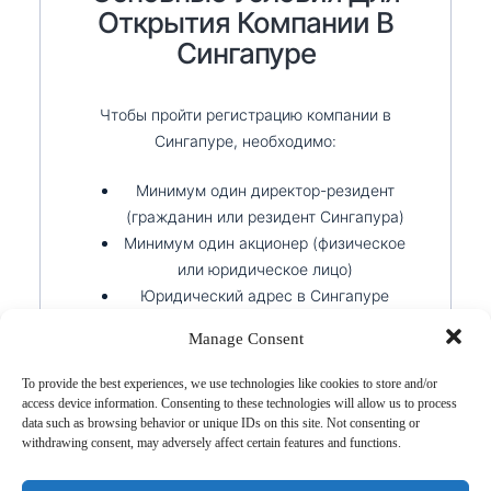
Открытия Компании В
Сингапуре
Чтобы пройти регистрацию компании в
Сингапуре, необходимо:
Минимум один директор-резидент
(гражданин или резидент Сингапура)
Минимум один акционер (физическое
или юридическое лицо)
Юридический адрес в Сингапуре
Секретарь компании (назначается в
Manage Consent
течение 6 месяцев после
регистрации)
To provide the best experiences, we use technologies like cookies to store and/or
Уставной капитал от 1 SGD
access device information. Consenting to these technologies will allow us to process
data such as browsing behavior or unique IDs on this site. Not consenting or
withdrawing consent, may adversely affect certain features and functions.
Компания Swiss Global Corporate Services
предоставляет все необходимые ресурсы