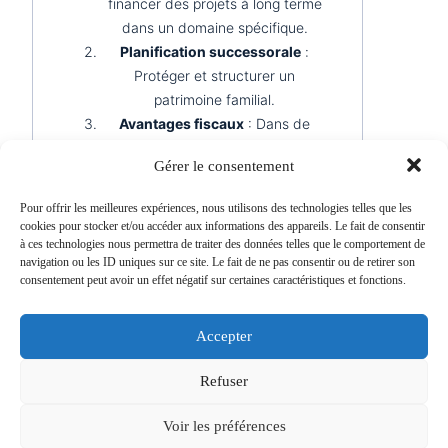
financer des projets à long terme
dans un domaine spécifique.
Planification successorale
:
Protéger et structurer un
patrimoine familial.
Avantages fiscaux
: Dans de
nombreux pays, les dons et les
Gérer le consentement
fonds alloués à une fondation
peuvent bénéficier d’exonérations
Pour offrir les meilleures expériences, nous utilisons des technologies telles que les
fiscales.
cookies pour stocker et/ou accéder aux informations des appareils. Le fait de consentir
Renforcer la notoriété
: Les
à ces technologies nous permettra de traiter des données telles que le comportement de
navigation ou les ID uniques sur ce site. Le fait de ne pas consentir ou de retirer son
entreprises peuvent utiliser une
consentement peut avoir un effet négatif sur certaines caractéristiques et fonctions.
fondation pour améliorer leur
image de marque.
Accepter
Les avantages et limites d’une
Refuser
fondation
Avantages
Voir les préférences