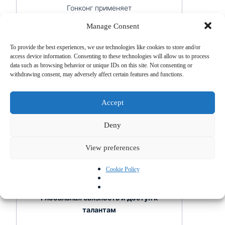
Гонконг применяет
территориальную налоговую
Manage Consent
систему
, что делает его особенно
привлекательным для
To provide the best experiences, we use technologies like cookies to store and/or
международных криптовалютных
access device information. Consenting to these technologies will allow us to process
data such as browsing behavior or unique IDs on this site. Not consenting or
компаний. Прибыль, полученная за
withdrawing consent, may adversely affect certain features and functions.
пределами Гонконга, не облагается
корпоративным налогом.
Accept
Кроме того, отсутствует налог на
Deny
прирост капитала, что крайне важно
для криптотрейдеров, инвесторов и
View preferences
токенизированных проектов. Это
делает юрисдикцию финансово
Cookie Policy
эффективной.
Глобальная связность и доступ к
талантам