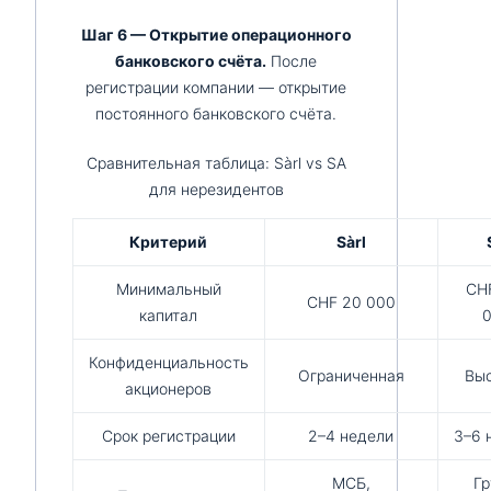
Шаг 6 — Открытие операционного
банковского счёта.
После
регистрации компании — открытие
постоянного банковского счёта.
Сравнительная таблица: Sàrl vs SA
для нерезидентов
Критерий
Sàrl
Минимальный
CH
CHF 20 000
капитал
Конфиденциальность
Ограниченная
Вы
акционеров
Срок регистрации
2–4 недели
3–6 
МСБ,
Гр