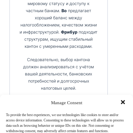
мировому статусу и доступу к
частным банкам.
Во
предлагает
хороший баланс между
налогообложением, качеством жизни
и инфраструктурой.
Фрибур
подходит
структурам, ищущим стабильный
кантон с умеренными расходами.
Следовательно, выбор кантона
должен анализироваться с учётом
вашей деятельности, банковских
потребностей и долгосрочных
налоговых целей.
Создание швейцарской компании со
Manage Consent
счётом в банке
To provide the best experiences, we use technologies like cookies to store and/or
Одним из главных преимуществ
access device information. Consenting to these technologies will allow us to process
data such as browsing behavior or unique IDs on this site. Not consenting or
создания
компании в Швейцарии
withdrawing consent, may adversely affect certain features and functions.