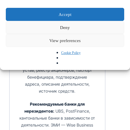
является облегчённый доступ к
швейцарским и международным
Accept
банковским счетам. Тем не менее
открытие счёта для швейцарской
Deny
компании, принадлежащей
нерезиденту, требует тщательной
View preferences
подготовки:
Cookie Policy
Необходимые документы:
свидетельство об инкорпорации,
устав, реестр акционеров, паспорт
бенефициара, подтверждение
адреса, описание деятельности,
источник средств.
Рекомендуемые банки для
нерезидентов:
UBS, PostFinance,
кантональные банки в зависимости от
деятельности. ЭМИ — Wise Business