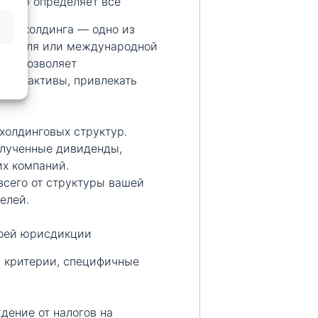
выбор определяет всё
го холдинга — одно из
имателя или международной
инг позволяет
тить активы, привлекать
холдинговых структур.
олученные дивиденды,
их компаний.
всего от структуры вашей
елей.
воей юрисдикции
ь критерии, специфичные
ение от налогов на