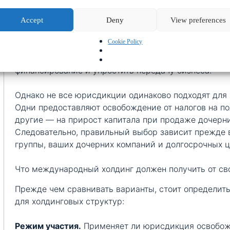
Международный холдинг юрисдикция: почему этот 
Accept
Deny
View preferences
Выбрать правильную юрисдикцию для международно
самых важных структурных решений для предприн
Cookie Policy
группы. Действительно, грамотно выстроенный холд
оптимизировать налогообложение дивидендов, защи
финансирование и упростить передачу бизнеса.
Однако не все юрисдикции одинаково подходят для 
Одни предоставляют освобождение от налогов на п
другие — на прирост капитала при продаже дочерн
Следовательно, правильный выбор зависит прежде 
группы, ваших дочерних компаний и долгосрочных ц
Что международный холдинг должен получить от с
Прежде чем сравнивать варианты, стоит определит
для холдинговых структур:
Режим участия.
Применяет ли юрисдикция освобожд