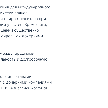
кция для международного
тически полное
и прирост капитала при
ий участия. Кроме того,
лашений существенно
го мировыми дочерними
я международными
альность и долгосрочную
вления активами,
пп с дочерними компаниями
11–15 % в зависимости от